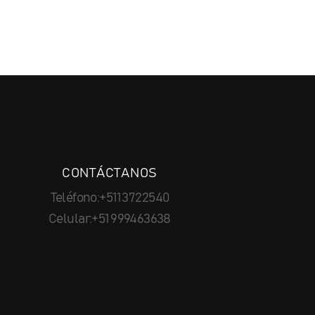
CONTÁCTANOS
Teléfono:+511 3722540
Celular:+51 999463638